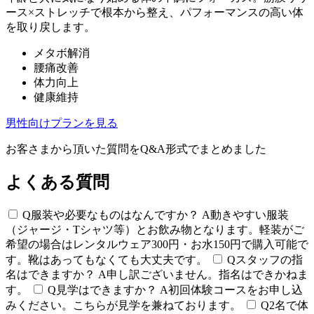
ース×ストレッチで根本から整え、パフォーマンスの高い体
を取り戻します。
メタボ解消
腰痛改善
体力向上
健康維持
男性向けプランを見る
お客さまから頂いた質問をQ&A形式でまとめました
よくある質問
Q
服装や必要なものはなんですか？
A
動きやすい服装
（ジャージ・Tシャツ等）とお飲み物となります。軽装がご
希望の場合はレンタルウェア300円・お水150円で購入可能で
す。靴はあってもなくても大丈夫です。
Q
スタッフの指
名はできますか？
A
申し訳ございません。指名はできかねま
す。
Q
見学はできますか？
A
初回体験コースをお申し込
みください。こちらが見学を兼ねております。
Q
2名で体